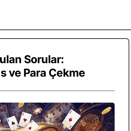
ulan Sorular:
ans ve Para Çekme