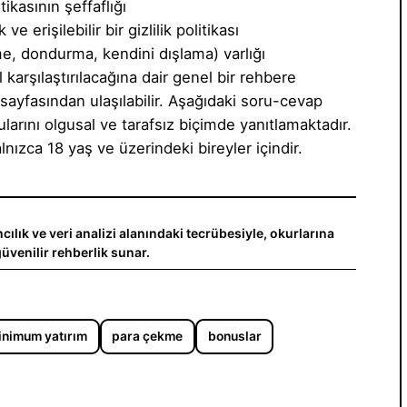
kasının şeffaflığı
ve erişilebilir bir gizlilik politikası
me, dondurma, kendini dışlama) varlığı
 karşılaştırılacağına dair genel bir rehbere
sayfasından ulaşılabilir. Aşağıdaki soru-cevap
larını olgusal ve tarafsız biçimde yanıtlamaktadır.
nızca 18 yaş ve üzerindeki bireyler içindir.
ıncılık ve veri analizi alanındaki tecrübesiyle, okurlarına
güvenilir rehberlik sunar.
inimum yatırım
para çekme
bonuslar