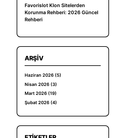
Favorislot Klon Sitelerden
Korunma Rehberi: 2026 Güncel
Rehberi
ARŞIV
Haziran 2026 (5)
Nisan 2026 (3)
Mart 2026 (19)
Şubat 2026 (4)
ETIKETLER