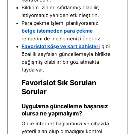
Bildirim izinleri sıfırlanmış olabilir;
istiyorsanız yeniden etkinleştirin.
Para çekme işlemi planlıyorsanız
belge istemeden para çekme
rehberini de incelemenizi öneririz.
Favorislot köşe ve kart bahisleri
gibi
özellik sayfaları güncellemeyle birlikte
değişmiş olabilir; bir göz atmakta
fayda var.
Favorislot Sık Sorulan
Sorular
Uygulama güncelleme başarısız
olursa ne yapmalıyım?
Önce internet bağlantınızı ve cihazda
yeterli alan olup olmadığını kontrol