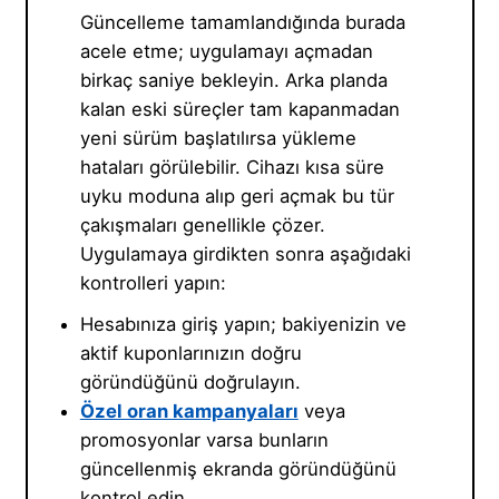
Güncelleme tamamlandığında burada
acele etme; uygulamayı açmadan
birkaç saniye bekleyin. Arka planda
kalan eski süreçler tam kapanmadan
yeni sürüm başlatılırsa yükleme
hataları görülebilir. Cihazı kısa süre
uyku moduna alıp geri açmak bu tür
çakışmaları genellikle çözer.
Uygulamaya girdikten sonra aşağıdaki
kontrolleri yapın:
Hesabınıza giriş yapın; bakiyenizin ve
aktif kuponlarınızın doğru
göründüğünü doğrulayın.
Özel oran kampanyaları
veya
promosyonlar varsa bunların
güncellenmiş ekranda göründüğünü
kontrol edin.