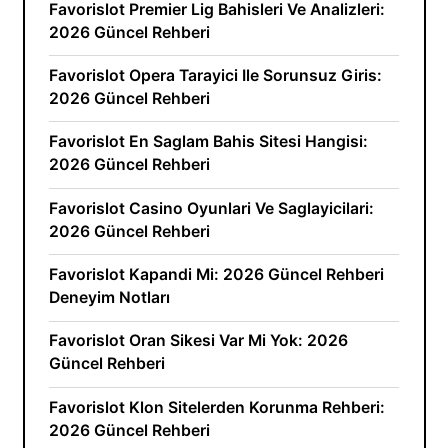
Favorislot Premier Lig Bahisleri Ve Analizleri:
2026 Güncel Rehberi
Favorislot Opera Tarayici Ile Sorunsuz Giris:
2026 Güncel Rehberi
Favorislot En Saglam Bahis Sitesi Hangisi:
2026 Güncel Rehberi
Favorislot Casino Oyunlari Ve Saglayicilari:
2026 Güncel Rehberi
Favorislot Kapandi Mi: 2026 Güncel Rehberi
Deneyim Notları
Favorislot Oran Sikesi Var Mi Yok: 2026
Güncel Rehberi
Favorislot Klon Sitelerden Korunma Rehberi:
2026 Güncel Rehberi