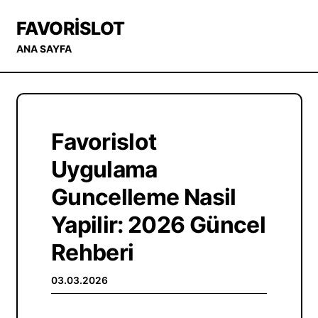
FAVORISLOT
ANA SAYFA
Favorislot
Uygulama
Guncelleme Nasil
Yapilir: 2026 Güncel
Rehberi
03.03.2026