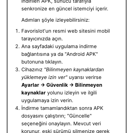
indirilen APK, sunucu tarafıyla
senkronize en güncel istemciyi içerir.
Adımları şöyle izleyebilirsiniz:
Favorislot'un resmi web sitesini mobil
tarayıcınızda açın.
Ana sayfadaki uygulama indirme
bağlantısına ya da "Android APK"
butonuna tıklayın.
Cihazınız
"Bilinmeyen kaynaklardan
yüklemeye izin ver"
uyarısı verirse
Ayarlar → Güvenlik → Bilinmeyen
kaynaklar
yolunu izleyin ve ilgili
uygulamaya izin verin.
İndirme tamamlandıktan sonra APK
dosyasını çalıştırın; "Güncelle"
seçeneğini onaylayın. Mevcut veri
korunur, eski sürümü silmenize gerek