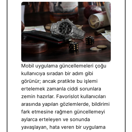
Mobil uygulama güncellemeleri çoğu
kullanıcıya sıradan bir adım gibi
görünür; ancak pratikte bu işlemi
ertelemek zamanla ciddi sorunlara
zemin hazırlar. Favorislot kullanıcıları
arasında yapılan gözlemlerde, bildirimi
fark etmesine rağmen güncellemeyi
aylarca erteleyen ve sonunda
yavaşlayan, hata veren bir uygulama