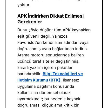
yoktur.
APK İndirirken Dikkat Edilmesi
Gerekenler
Bunu şöyle düşün: tüm APK kaynakları
eşit güvenli değil. Yalnızca
Favorislot'un kendi alan adından veya
doğrulanmış ayna bağlantıdan indirin.
Arama motoru sonuçlarında beliren
üçüncü taraf siteler değiştirilmiş,
zararlı yazılım içeren paketler
barındırabilir.
Bilgi Teknolojileri ve
İletişim Kurumu (BTK)
, lisanssız
uygulama dağıtımı konusunda
kullanıcıları dönemsel olarak
uyarmaktadır; bu nedenle kaynak
doğrulaması küçük ama kritik bir