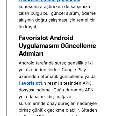
konusunu araştırırken de karşımıza
çıkan bulgu bu: güncel sürüm, ödeme
akışının doğru çalışması için temel bir
ön koşul.
Favorislot Android
Uygulamasını Güncelleme
Adımları
Android tarafında süreç genellikle iki
yol üzerinden ilerler: Google Play
üzerinden otomatik güncelleme ya da
Favorislot
'un resmi sitesinden APK
dosyası indirme. Çoğu durumda APK
yolu daha hızlıdır; mağaza
sürümlerinde onay süreçleri nedeniyle
birkaç günlük gecikme olabilir. Siteden