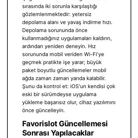
sırasında iki sorunla karşılaştığı
gözlemlenmektedir: yetersiz
depolama alanı ve yavaş indirme hızı.
Depolama sorununda önce
kullanmadığınız uygulamaları kaldırın,
ardından yeniden deneyin. Hız
sorununda mobil veriden Wi-Fi'ye
geçmek pratikte işe yarar; büyük
paket boyutlu güncellemeler mobil
ağda zaman zaman yarıda kalabilir.
Şunu da kontrol et: iOS'un kendisi çok
eski bir sürümdeyse uygulama
yükleme başarısız olur, cihaz yazılımını
önce güncelleyin.
Favorislot Güncellemesi
Sonrası Yapılacaklar