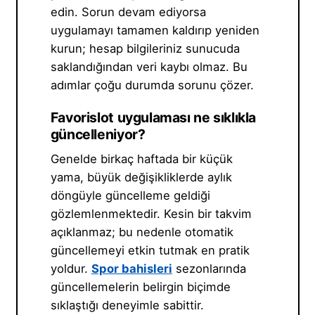
edin. Sorun devam ediyorsa
uygulamayı tamamen kaldırıp yeniden
kurun; hesap bilgileriniz sunucuda
saklandığından veri kaybı olmaz. Bu
adımlar çoğu durumda sorunu çözer.
Favorislot uygulaması ne sıklıkla
güncelleniyor?
Genelde birkaç haftada bir küçük
yama, büyük değişikliklerde aylık
döngüyle güncelleme geldiği
gözlemlenmektedir. Kesin bir takvim
açıklanmaz; bu nedenle otomatik
güncellemeyi etkin tutmak en pratik
yoldur.
Spor bahisleri
sezonlarında
güncellemelerin belirgin biçimde
sıklaştığı deneyimle sabittir.